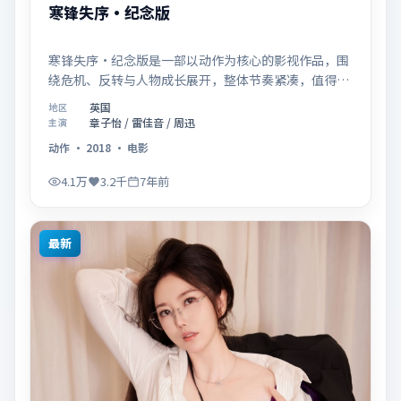
寒锋失序·纪念版
寒锋失序·纪念版是一部以动作为核心的影视作品，围
绕危机、反转与人物成长展开，整体节奏紧凑，值得推
荐观看。
英国
地区
章子怡 / 雷佳音 / 周迅
主演
动作
·
2018
·
电影
4.1万
3.2千
7年前
最新