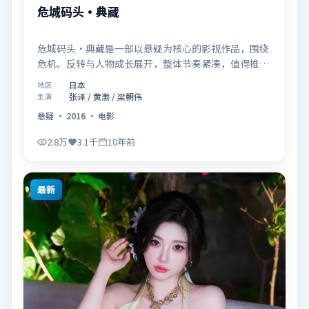
危城码头·典藏
危城码头·典藏是一部以悬疑为核心的影视作品，围绕
危机、反转与人物成长展开，整体节奏紧凑，值得推荐
观看。
日本
地区
张译 / 黄渤 / 梁朝伟
主演
悬疑
·
2016
·
电影
2.8万
3.1千
10年前
最新