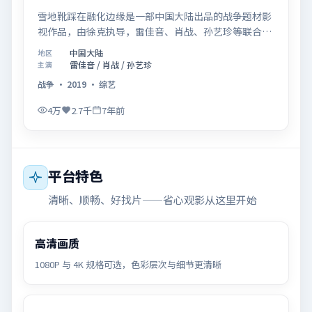
雪地靴踩在融化边缘是一部中国大陆出品的战争题材影
视作品，由徐克执导，雷佳音、肖战、孙艺珍等联合主
演，于2019年07月26日在院线首映。影片围绕「记忆
中国大陆
地区
拼图里的真相碎片」展开叙事，镜头语言克制而富有张
雷佳音 / 肖战 / 孙艺珍
主演
力，节奏起伏得当，人物弧光完整；配乐与场面调度强
战争
·
2019
·
综艺
化了类型片的观感体验，亦留有可供解读的细节空间，
适合关注现实主义叙事与人物关系的观众观看与收藏。
4万
2.7千
7年前
平台特色
清晰、顺畅、好找片——省心观影从这里开始
高清画质
1080P 与 4K 规格可选，色彩层次与细节更清晰