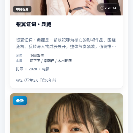
2:26:24
中国香港
银翼证词·典藏
银翼证词·典藏是一部以犯罪为核心的影视作品，围绕
危机、反转与人物成长展开，整体节奏紧凑，值得推荐
观看。
中国香港
地区
河正宇 / 梁朝伟 / 木村拓哉
主演
犯罪
·
2020
·
电影
2.7万
2.6千
6年前
最新