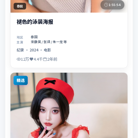
1:55:54
泰国
褪色的泳装海报
泰国
地区
宋康昊 / 张译 / 朱一龙 等
主演
纪录
·
2024
·
电影
12万
4.4千
2年前
精选