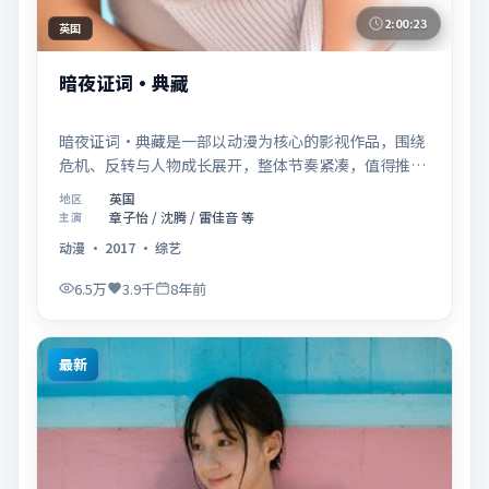
2:00:23
英国
暗夜证词·典藏
暗夜证词·典藏是一部以动漫为核心的影视作品，围绕
危机、反转与人物成长展开，整体节奏紧凑，值得推荐
观看。
英国
地区
章子怡 / 沈腾 / 雷佳音 等
主演
动漫
·
2017
·
综艺
6.5万
3.9千
8年前
最新