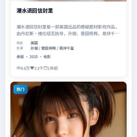
潮水退回信封里
潮水退回信封里是一部英国出品的悬疑题材影视作品，
由丹尼斯·维伦纽瓦执导，孙俪、菅田将晖、易烊千玺
等联合主演，于2025年07月02日在院线首映。影片围
英国
地区
绕「记忆拼图里的真相碎片」展开叙事，镜头语言克制
孙俪 / 菅田将晖 / 易烊千玺
主演
而富有张力，节奏起伏得当，人物弧光完整；配乐与场
悬疑
·
2025
·
电影
面调度强化了类型片的观感体验，亦留有可供解读的细
节空间，适合关注现实主义叙事与人物关系的观众观看
6.6万
3.3千
1年前
与收藏。
热门