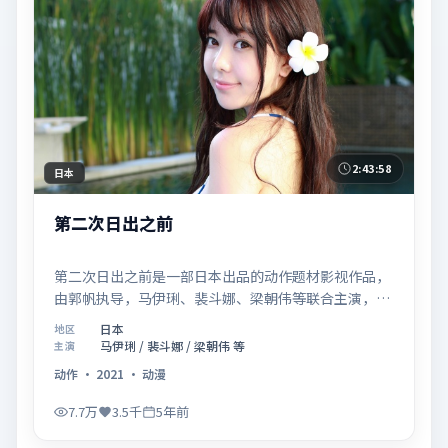
2:43:58
日本
第二次日出之前
第二次日出之前是一部日本出品的动作题材影视作品，
由郭帆执导，马伊琍、裴斗娜、梁朝伟等联合主演，于
2021年02月05日在院线首映。影片围绕「爱的迟疑与
日本
地区
勇敢迈出的一步」展开叙事，镜头语言克制而富有张
马伊琍 / 裴斗娜 / 梁朝伟 等
主演
力，节奏起伏得当，人物弧光完整；配乐与场面调度强
动作
·
2021
·
动漫
化了类型片的观感体验，亦留有可供解读的细节空间，
适合关注现实主义叙事与人物关系的观众观看与收藏。
7.7万
3.5千
5年前