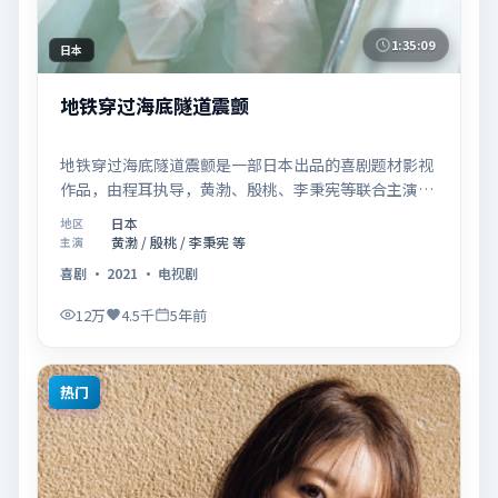
1:35:09
日本
地铁穿过海底隧道震颤
地铁穿过海底隧道震颤是一部日本出品的喜剧题材影视
作品，由程耳执导，黄渤、殷桃、李秉宪等联合主演，
于2021年08月27日在院线首映。影片围绕「爱的迟疑
日本
地区
与勇敢迈出的一步」展开叙事，镜头语言克制而富有张
黄渤 / 殷桃 / 李秉宪 等
主演
力，节奏起伏得当，人物弧光完整；配乐与场面调度强
喜剧
·
2021
·
电视剧
化了类型片的观感体验，亦留有可供解读的细节空间，
适合关注现实主义叙事与人物关系的观众观看与收藏。
12万
4.5千
5年前
热门