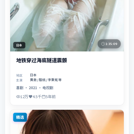
1:35:09
日本
地铁穿过海底隧道震颤
日本
地区
黄渤 / 殷桃 / 李秉宪 等
主演
喜剧
·
2021
·
电视剧
12万
4.5千
5年前
精选