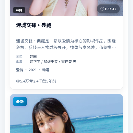
1:37:42
韩国
迷城交锋·典藏
迷城交锋·典藏是一部以爱情为核心的影视作品，围绕
危机、反转与人物成长展开，整体节奏紧凑，值得推荐
观看。
韩国
地区
河正宇 / 易烊千玺 / 雷佳音 等
主演
爱情
·
2021
·
动漫
5.4万
3.4千
5年前
最新