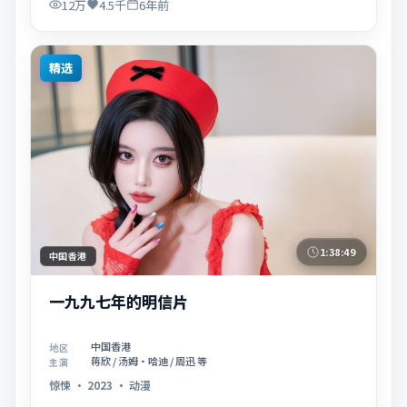
12万
4.5千
6年前
精选
1:38:49
中国香港
一九九七年的明信片
中国香港
地区
蒋欣 / 汤姆·哈迪 / 周迅 等
主演
惊悚
·
2023
·
动漫