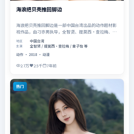
海浪把贝壳推回脚边
海浪把贝壳推回脚边是一部中国台湾出品的动作题材影
视作品，由刁亦男执导，全智贤、提莫西·查拉梅、章
子怡等联合主演，于2018年11月14日在院线首映。影
中国台湾
地区
片围绕「爱的迟疑与勇敢迈出的一步」展开叙事，镜头
全智贤 / 提莫西·查拉梅 / 章子怡 等
主演
语言克制而富有张力，节奏起伏得当，人物弧光完整；
动作
·
2018
·
动漫
配乐与场面调度强化了类型片的观感体验，亦留有可供
解读的细节空间，适合关注现实主义叙事与人物关系的
2.7万
2.5千
7年前
观众观看与收藏。
热门