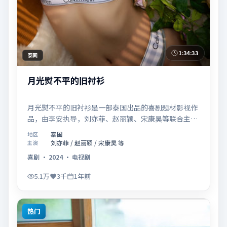
1:34:33
泰国
月光熨不平的旧衬衫
月光熨不平的旧衬衫是一部泰国出品的喜剧题材影视作
品，由李安执导，刘亦菲、赵丽颖、宋康昊等联合主
演，于2024年11月18日在院线首映。影片围绕「爱的
泰国
地区
迟疑与勇敢迈出的一步」展开叙事，镜头语言克制而富
刘亦菲 / 赵丽颖 / 宋康昊 等
主演
有张力，节奏起伏得当，人物弧光完整；配乐与场面调
喜剧
·
2024
·
电视剧
度强化了类型片的观感体验，亦留有可供解读的细节空
间，适合关注现实主义叙事与人物关系的观众观看与收
5.1万
3千
1年前
藏。
热门