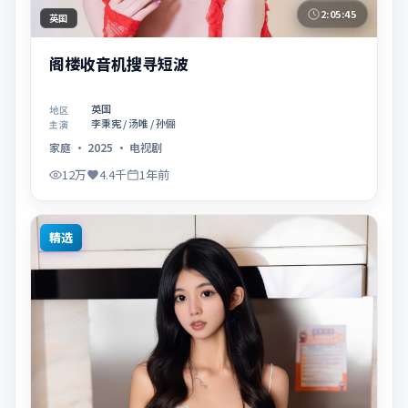
2:05:45
英国
阁楼收音机搜寻短波
英国
地区
李秉宪 / 汤唯 / 孙俪
主演
家庭
·
2025
·
电视剧
12万
4.4千
1年前
精选