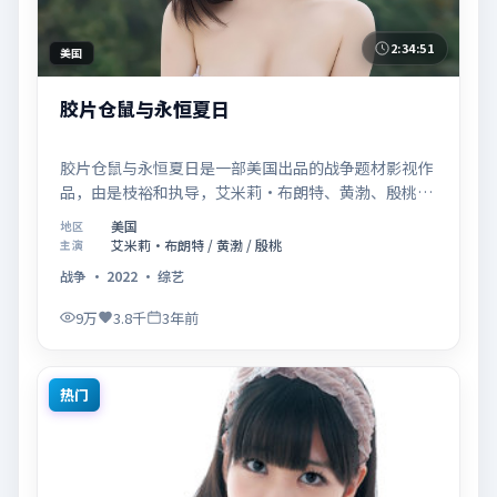
2:34:51
美国
胶片仓鼠与永恒夏日
胶片仓鼠与永恒夏日是一部美国出品的战争题材影视作
品，由是枝裕和执导，艾米莉·布朗特、黄渤、殷桃等
联合主演，于2022年10月17日在院线首映。影片围绕
美国
地区
「记忆拼图里的真相碎片」展开叙事，镜头语言克制而
艾米莉·布朗特 / 黄渤 / 殷桃
主演
富有张力，节奏起伏得当，人物弧光完整；配乐与场面
战争
·
2022
·
综艺
调度强化了类型片的观感体验，亦留有可供解读的细节
空间，适合关注现实主义叙事与人物关系的观众观看与
9万
3.8千
3年前
收藏。
热门