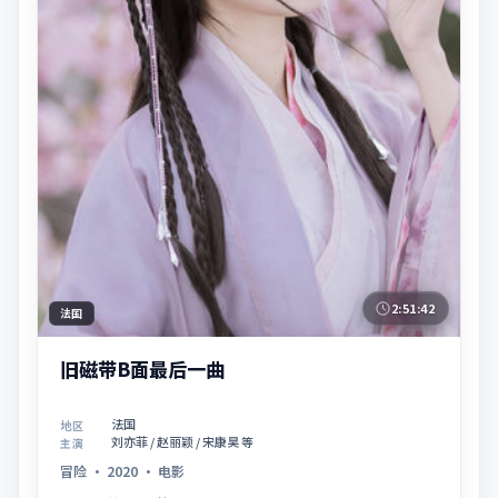
2:51:42
法国
旧磁带B面最后一曲
法国
地区
刘亦菲 / 赵丽颖 / 宋康昊 等
主演
冒险
·
2020
·
电影