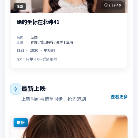
2:29:40
法国
她的坐标在北纬41
法国
地区
孙俪 / 菅田将晖 / 易烊千玺 等
主演
科幻
·
2020
·
电视剧
11万
4.3千
6年前
最新上映
查看更多
上架时间与榜单同步，抢先追剧
最新