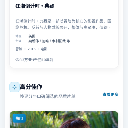
狂潮倒计时·典藏
狂潮倒计时·典藏是一部以冒险为核心的影视作品，围
绕危机、反转与人物成长展开，整体节奏紧凑，值得推
荐观看。
英国
地区
梁朝伟 / 汤唯 / 木村拓哉 等
主演
冒险
·
2016
·
电影
8.3万
4千
10年前
高分佳作
查看更多
按评分与口碑筛选的品质片单
热门